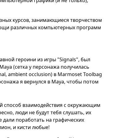
омпьютерной графики (и не только),
азных курсов, занимающиеся творчеством
омощи различных компьютерных программ
авной героини из игры "Signals",
был
 Maya (сетка у персонажа получилась
mal, ambient occlusion) в Marmoset Toolbag
ерсонажа я вернулся в Maya, чтобы потом
мой способ взаимодействия с окружающим
есно, люди не будут тебя слушать, их
ке дали поработать на графических
лион, и кисти любые!