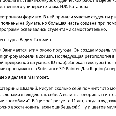
прошла выставка-конкурс студенческих работ в сфере к
ственного университета им. Н.Ф. Катанова
ектронном формате. В ней приняли участие студенты р
ыполнены на бумаге, но большая часть создана при п
 программ осваивались студентами самостоятельно.
его курса Вадим Тазьмин.
. Занимается этим около полугода. Он создал модель гл
 high-poly модели в Zbrush. Последующая ретопология в
акой прекрасной штуке как ID map). Запекал текстуры (nor
ние проводилось в Substance 3D Painter. Для Rigging'а п
дер я делал в Marmoset.
 Екатерины Шмалий.
Рисует, сколько себя помнит: "Это 
о словами я влядею так себе. А если ты говоришь н интер
 способами". В "цифре" рисует с 11 лет, когда в худож
ожно восстановить, если ошибешься! :) Ну и цветов мил